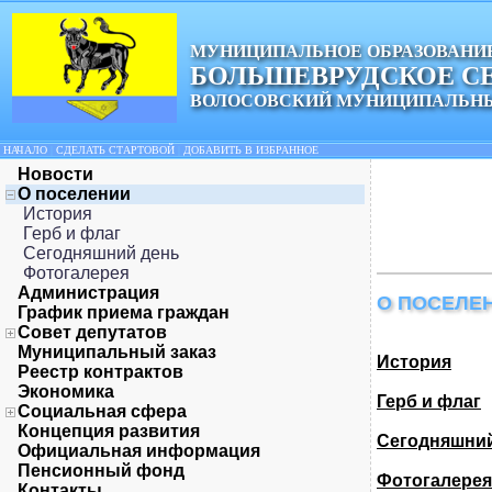
МУНИЦИПАЛЬНОЕ ОБРАЗОВАНИ
БОЛЬШЕВРУДСКОЕ С
ВОЛОСОВСКИЙ МУНИЦИПАЛЬНЫ
НАЧАЛО
|
СДЕЛАТЬ СТАРТОВОЙ
|
ДОБАВИТЬ В ИЗБРАННОЕ
Новости
О поселении
История
Герб и флаг
Сегодняшний день
Фотогалерея
Администрация
О ПОСЕЛЕ
График приема граждан
Совет депутатов
Муниципальный заказ
История
Реестр контрактов
Экономика
Герб и флаг
Социальная сфера
Концепция развития
Сегодняшни
Официальная информация
Пенсионный фонд
Фотогалерея
Контакты