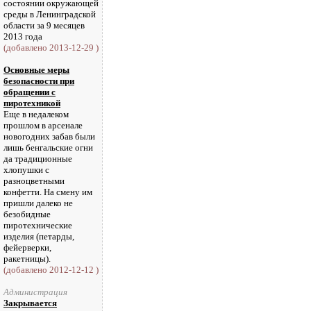
состоянии окружающей
среды в Ленинградской
области за 9 месяцев
2013 года
(добавлено 2013-12-29 )
Основные меры
безопасности при
обращении с
пиротехникой
Еще в недалеком
прошлом в арсенале
новогодних забав были
лишь бенгальские огни
да традиционные
хлопушки с
разноцветными
конфетти. На смену им
пришли далеко не
безобидные
пиротехнические
изделия (петарды,
фейерверки,
ракетницы).
(добавлено 2012-12-12 )
Администрация
Закрывается