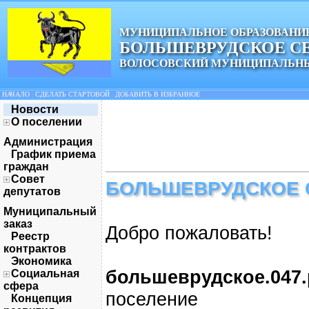
МУНИЦИПАЛЬНОЕ ОБРАЗОВАНИ
БОЛЬШЕВРУДСКОЕ С
ВОЛОСОВСКИЙ МУНИЦИПАЛЬНЫ
НАЧАЛО
|
СДЕЛАТЬ СТАРТОВОЙ
|
ДОБАВИТЬ В ИЗБРАННОЕ
Новости
О поселении
Администрация
График приема
граждан
Совет
БОЛЬШЕВРУДСКОЕ 
депутатов
Муниципальный
заказ
Добро пожаловать!
Реестр
контрактов
Экономика
большеврудское.047
Социальная
сфера
поселение
Концепция