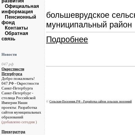
развития
Официальная
информация
большеврудское сельск
Пенсионный
фонд
муниципальный район
Контакты
Обратная
Подробнее
связь
Новости
047.рф
Окрестности
Петербурга
Добро пожаловать!
047.РФ - Окрестности
Санкт-Петербурга
Санкт-Петербург -
столица Российской
©
Сельские-Поселения.РФ - Разработка сайтов сельских поселений
Империи Наши
проекты: Разработка
сайтов муниципальных
образований
(добавлено сегодня )
Прокуратура